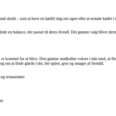
må skridt – som at have en kødfri dag om ugen eller at erstatte kødet i n
finde en balance, der passer til deres livsstil. Det grønne valg bliver 
 er kommet for at blive. Den grønne madkultur vokser i takt med, at fler
 om at finde glæde i det, der spirer, gror og smager af fremtid.
og restauranter
te