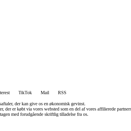
terest
TikTok
Mail
RSS
saftaler, der kan give os en økonomisk gevinst.
ter, der er købt via vores websted som en del af vores affilierede partn
tagen med forudgående skriftlig tilladelse fra os.