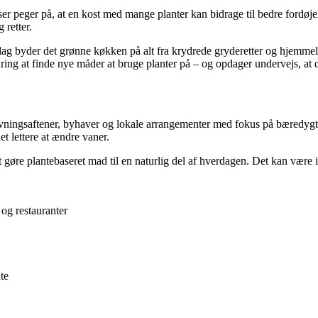
 peger på, at en kost med mange planter kan bidrage til bedre fordøjels
 retter.
dag byder det grønne køkken på alt fra krydrede gryderetter og hjemmel
ring at finde nye måder at bruge planter på – og opdager undervejs, at
ingsaftener, byhaver og lokale arrangementer med fokus på bæredygtig
et lettere at ændre vaner.
øre plantebaseret mad til en naturlig del af hverdagen. Det kan være i kan
og restauranter
te