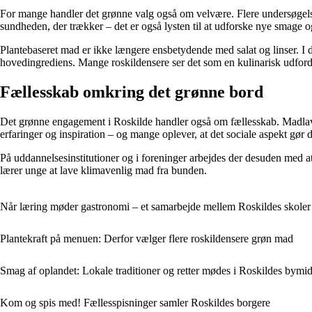
For mange handler det grønne valg også om velvære. Flere undersøgelser
sundheden, der trækker – det er også lysten til at udforske nye smage og
Plantebaseret mad er ikke længere ensbetydende med salat og linser. I 
hovedingrediens. Mange roskildensere ser det som en kulinarisk udford
Fællesskab omkring det grønne bord
Det grønne engagement i Roskilde handler også om fællesskab. Madlavn
erfaringer og inspiration – og mange oplever, at det sociale aspekt gør d
På uddannelsesinstitutioner og i foreninger arbejdes der desuden med at g
lærer unge at lave klimavenlig mad fra bunden.
Når læring møder gastronomi – et samarbejde mellem Roskildes skoler 
Plantekraft på menuen: Derfor vælger flere roskildensere grøn mad
Smag af oplandet: Lokale traditioner og retter mødes i Roskildes bymid
Kom og spis med! Fællesspisninger samler Roskildes borgere