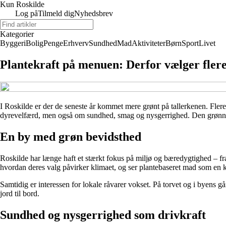
Kun Roskilde
Log på
Tilmeld dig
Nyhedsbrev
Kategorier
Byggeri
Bolig
Penge
Erhverv
Sundhed
Mad
Aktiviteter
Børn
Sport
Livet
Plantekraft på menuen: Derfor vælger fler
I Roskilde er der de seneste år kommet mere grønt på tallerkenen. Fler
dyrevelfærd, men også om sundhed, smag og nysgerrighed. Den grønne 
En by med grøn bevidsthed
Roskilde har længe haft et stærkt fokus på miljø og bæredygtighed – fr
hvordan deres valg påvirker klimaet, og ser plantebaseret mad som en k
Samtidig er interessen for lokale råvarer vokset. På torvet og i byens g
jord til bord.
Sundhed og nysgerrighed som drivkraft