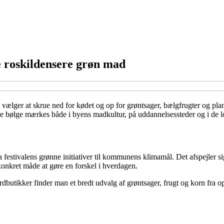
e roskildensere grøn mad
e vælger at skrue ned for kødet og op for grøntsager, bælgfrugter og pl
bølge mærkes både i byens madkultur, på uddannelsessteder og i de l
a festivalens grønne initiativer til kommunens klimamål. Det afspejler
onkret måde at gøre en forskel i hverdagen.
årdbutikker finder man et bredt udvalg af grøntsager, frugt og korn fra 