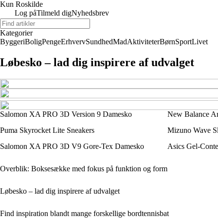
Kun Roskilde
Log på
Tilmeld dig
Nyhedsbrev
Kategorier
Byggeri
Bolig
Penge
Erhverv
Sundhed
Mad
Aktiviteter
Børn
Sport
Livet
Løbesko – lad dig inspirere af udvalget
Salomon XA PRO 3D Version 9 Damesko
New Balance Ar
Puma Skyrocket Lite Sneakers
Mizuno Wave Sk
Salomon XA PRO 3D V9 Gore-Tex Damesko
Asics Gel-Conte
Overblik: Boksesække med fokus på funktion og form
Løbesko – lad dig inspirere af udvalget
Find inspiration blandt mange forskellige bordtennisbat