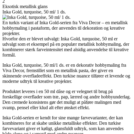
2
Eksotisk metallisk glans
Inka Gold, turquoise, 50 ml/ 1 ds.
En turkis variant af Inka Gold-serien fra Viva Decor – en metallisk
hobbymaling i pastaform, der anvendes til dekoration og kreative
projekter.
Hvorfor den er blevet udvalgt: Inka Gold, turquoise, 50 ml er
udvalgt som et eksempel på en populær metallisk hobbymaling, der
kombinerer stærk farveintensitet med alsidig anvendelse til kreative
formål.
Inka Gold, turquoise, 50 ml/1 ds. er en dekorativ hobbymaling fra
Viva Decor, fremstillet som en metallisk pasta, der giver en
skinnende overfladeeffekt. Den turkise nuance tilfører et levende og
moderne udtryk til kreative projekter.
Produktet leveres i en 50 ml dåse og er velegnet til brug på
forskellige overflader som træ, pap, lærred og andre hobbyunderlag.
Den cremede konsistens gør det muligt at påføre malingen med
svamp, pensel eller klud alt efter ønsket effekt.
Inka Gold-serien er kendt for sine mange farvevarianter, der kan
kombineres for at skabe unikke metalliske effekter. Den turkise
farvevariant giver et køligt, glansfuldt udtryk, som kan anvendes
både alene og i samspil med andre nuancer.