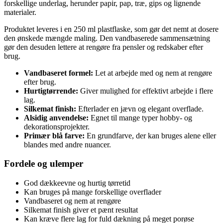
forskellige underlag, herunder papir, pap, træ, gips og lignende
materialer.
Produktet leveres i en 250 ml plastflaske, som gør det nemt at dosere
den ønskede mængde maling. Den vandbaserede sammensætning
gør den desuden lettere at rengøre fra pensler og redskaber efter
brug.
Vandbaseret formel:
Let at arbejde med og nem at rengøre
efter brug.
Hurtigtørrende:
Giver mulighed for effektivt arbejde i flere
lag.
Silkemat finish:
Efterlader en jævn og elegant overflade.
Alsidig anvendelse:
Egnet til mange typer hobby- og
dekorationsprojekter.
Primær blå farve:
En grundfarve, der kan bruges alene eller
blandes med andre nuancer.
Fordele og ulemper
God dækkeevne og hurtig tørretid
Kan bruges på mange forskellige overflader
Vandbaseret og nem at rengøre
Silkemat finish giver et pænt resultat
Kan kræve flere lag for fuld dækning på meget porøse