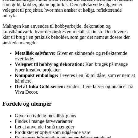
som guld, kobber, platin og turkis. Den sølvfarvede udgave er
velegnet til projekter, hvor man ønsker et køligt, reflekterende
udtryk.
Malingen kan anvendes til hobbyarbejde, dekoration og
kunsthåndværk, hvor der ønskes en metallisk finish. Den leveres
klar til brug i en praktisk beholder, som gør det nemt at dosere den
ønskede mængde.
Metallisk sølvfarve:
Giver en skinnende og reflekterende
overflade.
Velegnet til hobby og dekoration:
Kan bruges på mange
typer kreative projekter.
Kompakt emballage:
Leveres i en 50 ml dåse, som er nem at
håndtere.
Del af Inka Gold-serien:
Findes i flere farver og nuancer fra
Viva Decor.
Fordele og ulemper
Giver en tydelig metallisk glans
Findes i mange farvevarianter
Let at anvende i små mængder
Produktet er oplyst som udgående vare
Begrænset information om anvendelsesmetode på