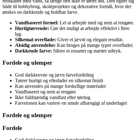
redskaber med vand, så længe den ikke er tørret ind. Den egner sig
både til hobbybrug, skoleprojekter og dekorative formål, hvor der
ønskes en dækkende og holdbar farve.
Vandbaseret formel:
Let at arbejde med og nem at rengøre.
Hurtigtørrende:
Gør det muligt at arbejde effektivt i flere
lag.
Silkemat overflade:
Giver et jævnt og elegant resultat.
Alsidig anvendelse:
Kan bruges på mange typer overflader.
Dækkende farve:
Sikrer et ensartet og mættet udtryk.
Fordele og ulemper
God dækkeevne og jævn farvefordeling
Tørrer hurtigt og efterlader en silkemat finish
Kan anvendes på mange forskellige materialer
Vandbaseret og nem at rengøre
Ikke fuldstændig vandfast efter tørring
Farvetonen kan variere en smule afhængigt af underlaget
Fordele og ulemper
Fordele
God dækkeevne og jævn farvefordeling