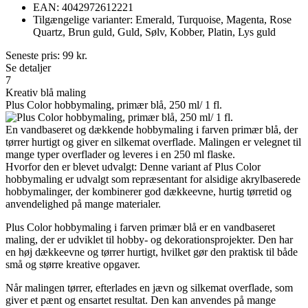
EAN: 4042972612221
Tilgængelige varianter: Emerald, Turquoise, Magenta, Rose
Quartz, Brun guld, Guld, Sølv, Kobber, Platin, Lys guld
Seneste pris:
99
kr.
Se detaljer
7
Kreativ blå maling
Plus Color hobbymaling, primær blå, 250 ml/ 1 fl.
En vandbaseret og dækkende hobbymaling i farven primær blå, der
tørrer hurtigt og giver en silkemat overflade. Malingen er velegnet til
mange typer overflader og leveres i en 250 ml flaske.
Hvorfor den er blevet udvalgt: Denne variant af Plus Color
hobbymaling er udvalgt som repræsentant for alsidige akrylbaserede
hobbymalinger, der kombinerer god dækkeevne, hurtig tørretid og
anvendelighed på mange materialer.
Plus Color hobbymaling i farven primær blå er en vandbaseret
maling, der er udviklet til hobby- og dekorationsprojekter. Den har
en høj dækkeevne og tørrer hurtigt, hvilket gør den praktisk til både
små og større kreative opgaver.
Når malingen tørrer, efterlades en jævn og silkemat overflade, som
giver et pænt og ensartet resultat. Den kan anvendes på mange