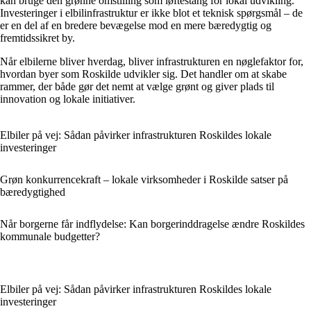
kan bruge den grønne omstilling som løftestang for lokal udvikling.
Investeringer i elbilinfrastruktur er ikke blot et teknisk spørgsmål – de
er en del af en bredere bevægelse mod en mere bæredygtig og
fremtidssikret by.
Når elbilerne bliver hverdag, bliver infrastrukturen en nøglefaktor for,
hvordan byer som Roskilde udvikler sig. Det handler om at skabe
rammer, der både gør det nemt at vælge grønt og giver plads til
innovation og lokale initiativer.
Elbiler på vej: Sådan påvirker infrastrukturen Roskildes lokale
investeringer
Grøn konkurrencekraft – lokale virksomheder i Roskilde satser på
bæredygtighed
Når borgerne får indflydelse: Kan borgerinddragelse ændre Roskildes
kommunale budgetter?
Elbiler på vej: Sådan påvirker infrastrukturen Roskildes lokale
investeringer