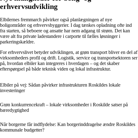
erhvervsudvikling
Elbilernes fremmarch påvirker også planlægningen af nye
boligområder og erhvervsbyggerier. I dag tænkes opladning ofte ind
fra starten, så beboere og ansatte har nem adgang til strøm. Det kan
være alt fra private ladestandere i carporte til fælles løsninger i
parkeringskældre.
For erhvervslivet betyder udviklingen, at grøn transport bliver en del af
virksomheders profil og drift. Logistik, service og transportsektoren ser
på, hvordan elbiler kan integreres i hverdagen – og det skaber
efterspørgsel på både teknisk viden og lokal infrastruktur.
Elbiler på vej: Sådan påvirker infrastrukturen Roskildes lokale
investeringer
Grøn konkurrencekraft – lokale virksomheder i Roskilde satser på
bæredygtighed
Når borgerne får indflydelse: Kan borgerinddragelse ændre Roskildes
kommunale budgetter?