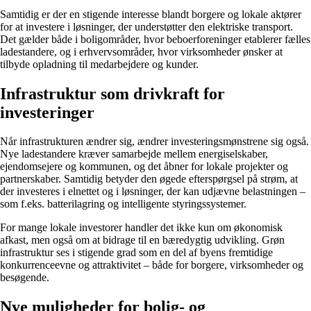
Samtidig er der en stigende interesse blandt borgere og lokale aktører
for at investere i løsninger, der understøtter den elektriske transport.
Det gælder både i boligområder, hvor beboerforeninger etablerer fælles
ladestandere, og i erhvervsområder, hvor virksomheder ønsker at
tilbyde opladning til medarbejdere og kunder.
Infrastruktur som drivkraft for
investeringer
Når infrastrukturen ændrer sig, ændrer investeringsmønstrene sig også.
Nye ladestandere kræver samarbejde mellem energiselskaber,
ejendomsejere og kommunen, og det åbner for lokale projekter og
partnerskaber. Samtidig betyder den øgede efterspørgsel på strøm, at
der investeres i elnettet og i løsninger, der kan udjævne belastningen –
som f.eks. batterilagring og intelligente styringssystemer.
For mange lokale investorer handler det ikke kun om økonomisk
afkast, men også om at bidrage til en bæredygtig udvikling. Grøn
infrastruktur ses i stigende grad som en del af byens fremtidige
konkurrenceevne og attraktivitet – både for borgere, virksomheder og
besøgende.
Nye muligheder for bolig- og