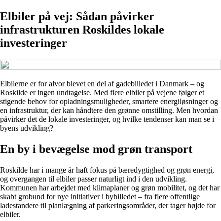
Elbiler på vej: Sådan påvirker
infrastrukturen Roskildes lokale
investeringer
Elbilerne er for alvor blevet en del af gadebilledet i Danmark – og
Roskilde er ingen undtagelse. Med flere elbiler på vejene følger et
stigende behov for opladningsmuligheder, smartere energiløsninger og
en infrastruktur, der kan håndtere den grønne omstilling. Men hvordan
påvirker det de lokale investeringer, og hvilke tendenser kan man se i
byens udvikling?
En by i bevægelse mod grøn transport
Roskilde har i mange år haft fokus på bæredygtighed og grøn energi,
og overgangen til elbiler passer naturligt ind i den udvikling.
Kommunen har arbejdet med klimaplaner og grøn mobilitet, og det har
skabt grobund for nye initiativer i bybilledet – fra flere offentlige
ladestandere til planlægning af parkeringsområder, der tager højde for
elbiler.